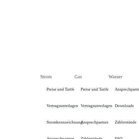
Strom
Gas
Wasser
Preise und Tarife
Preise und Tarife
Ansprechpartn
Vertragsunterlagen
Vertragsunterlagen
Downloads
Stromkennzeichnung
Ansprechpartner
Zählerstände
Ansprechpartner
Zählerstände
FAQ